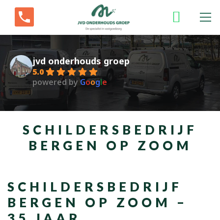
jvd onderhouds groep
5.0
powered by
G
o
o
g
l
e
SCHILDERSBEDRIJF
BERGEN OP ZOOM
SCHILDERSBEDRIJF
BERGEN OP ZOOM –
35 JAAR