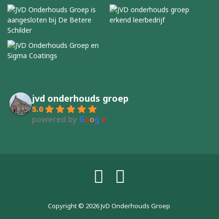
jvd onderhouds groep
5.0
powered by
G
o
o
g
l
e
Copyright © 2026
JvD Onderhouds Groep