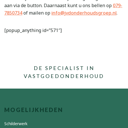
aan via de button. Daarnaast kunt u ons bellen op
079-
7850734
of mailen op
info@jvdonderhoudsgroep.nl
.
[popup_anything id=”571″]
DE SPECIALIST IN
VASTGOEDONDERHOUD
MOGELIJKHEDEN
Schilderwerk