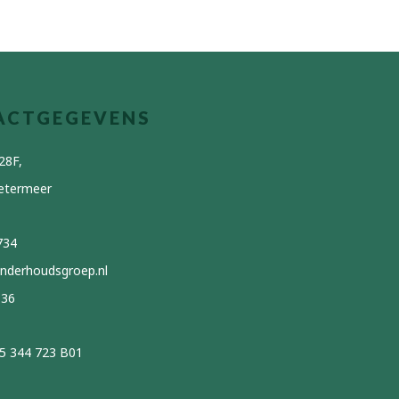
ACTGEGEVENS
28F,
etermeer
734
nderhoudsgroep.nl
136
5 344 723 B01