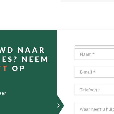
UWD NAAR
IES? NEEM
CT
OP
eer