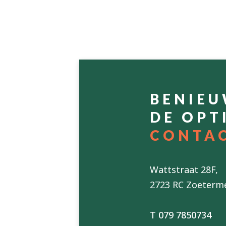
BENIE
DE OPT
CONTA
Wattstraat 28F,
2723 RC Zoeterm
T 079 7850734