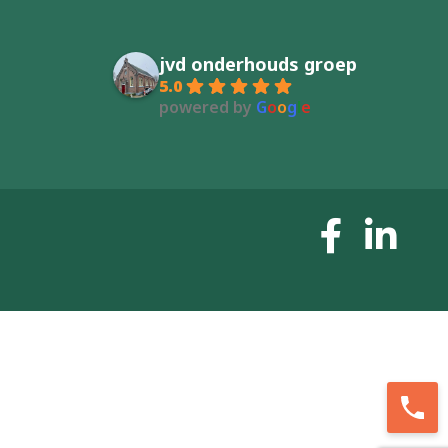
jvd onderhouds groep
5.0
powered by
G
o
o
g
l
e