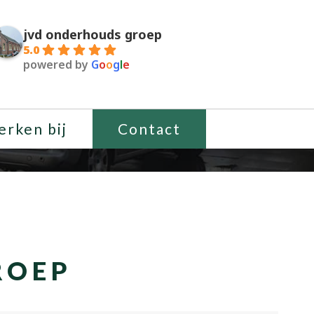
jvd onderhouds groep
5.0
powered by
G
o
o
g
l
e
rken bij
Contact
ROEP