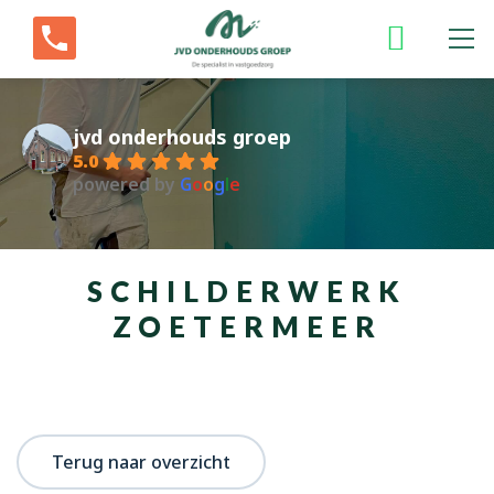
jvd onderhouds groep
5.0
powered by
G
o
o
g
l
e
SCHILDERWERK
ZOETERMEER
Terug naar overzicht