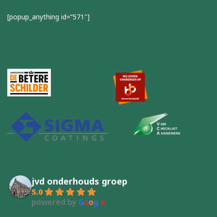
[popup_anything id=”571″]
jvd onderhouds groep
5.0
powered by
G
o
o
g
l
e